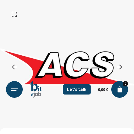
0
Let’s talk
0,00
€