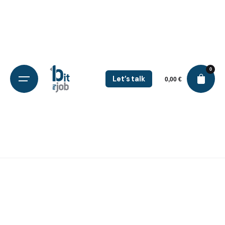
0
Let’s talk
0,00
€